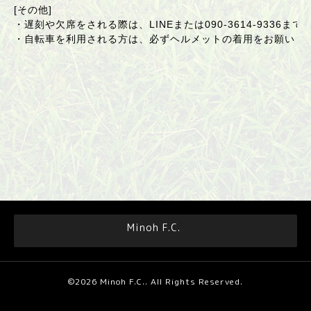
[その他]
・遅刻や欠席をされる際は、LINEまたは
090-3614-9336
まで
・自転車を利用される方は、必ずヘルメットの着用をお願いし
Minoh F.C.
©2026
Minoh F.C.
. All Rights Reserved.