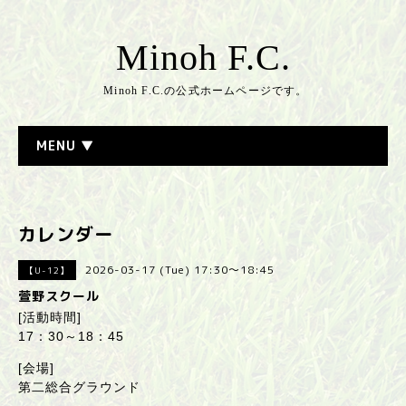
Minoh F.C.
Minoh F.C.の公式ホームページです。
MENU ▼
カレンダー
2026-03-17 (Tue) 17:30～18:45
【U-12】
萱野スクール
[活動時間]
17：30～18：45
[会場]
第二総合グラウンド