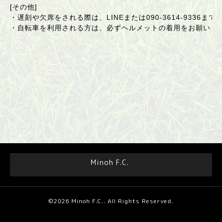
[その他]
・遅刻や欠席をされる際は、LINEまたは
090-3614-9336
まで
・自転車を利用される方は、必ずヘルメットの着用をお願いし
Minoh F.C.
©2026
Minoh F.C.
. All Rights Reserved.