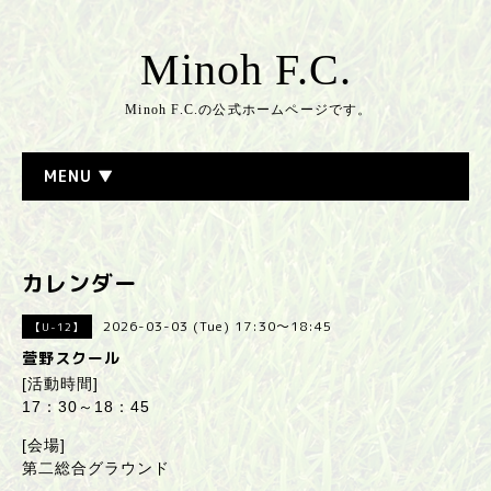
Minoh F.C.
Minoh F.C.の公式ホームページです。
MENU ▼
カレンダー
2026-03-03 (Tue) 17:30～18:45
【U-12】
萱野スクール
[活動時間]
17：30～18：45
[会場]
第二総合グラウンド