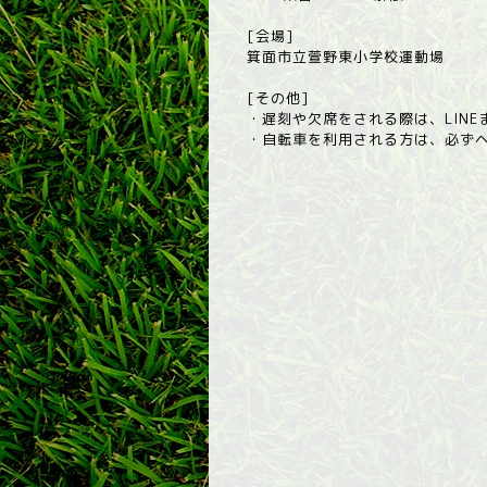
[会場]
箕面市立萱野東小学校運動場
[その他]
・遅刻や欠席をされる際は、LINEま
・自転車を利用される方は、必ず