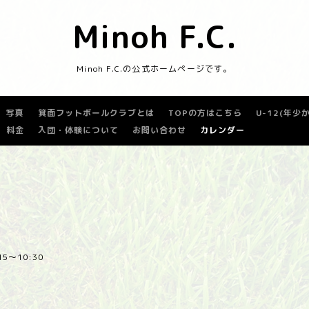
Minoh F.C.
Minoh F.C.の公式ホームページです。
写真
箕面フットボールクラブとは
TOPの方はこちら
U-12(年
料金
入団・体験について
お問い合わせ
カレンダー
:15～10:30