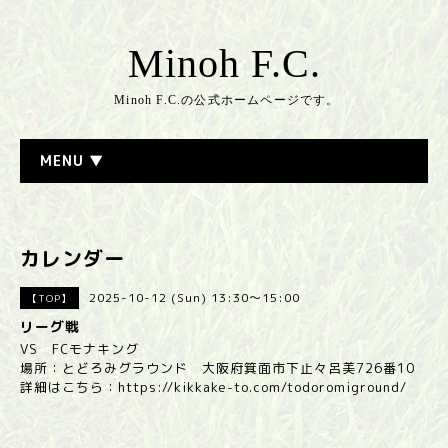
Minoh F.C.
Minoh F.C.の公式ホームページです。
MENU ▼
カレンダー
2025-10-12 (Sun) 13:30～15:00
【TOP】
リーグ戦
VS FCモナキング
場所：とどろみグラウンド 大阪府箕面市下止々呂美726番10
詳細はこちら：
https://kikkake-to.com/todoromiground/