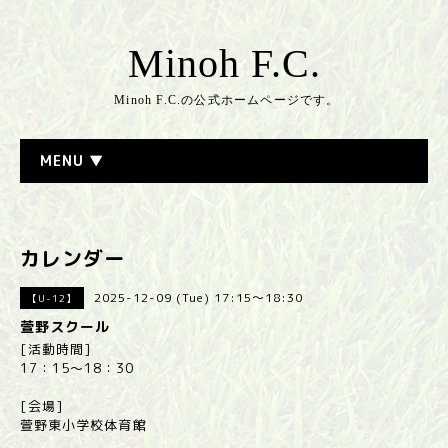
Minoh F.C.
Minoh F.C.の公式ホームページです。
MENU ▼
カレンダー
2025-12-09 (Tue) 17:15～18:30
【U-12】
萱野スクール
[活動時間]
17：15～18：30
[会場]
萱野東小学校体育館