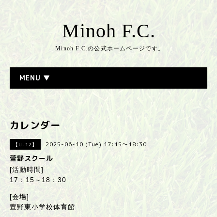
Minoh F.C.
Minoh F.C.の公式ホームページです。
MENU ▼
カレンダー
2025-06-10 (Tue) 17:15～18:30
【U-12】
萱野スクール
[活動時間]
17：15～18：30
[会場]
萱野東小学校体育館