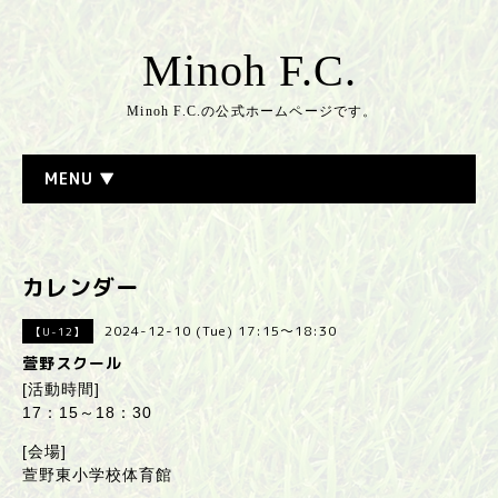
Minoh F.C.
Minoh F.C.の公式ホームページです。
MENU ▼
カレンダー
2024-12-10 (Tue) 17:15～18:30
【U-12】
萱野スクール
[活動時間]
17：15～18：30
[会場]
萱野東小学校体育館