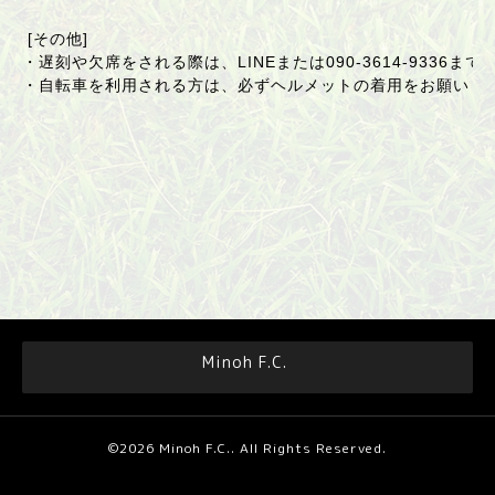
[その他]
・遅刻や欠席をされる際は、LINEまたは
090-3614-9336
まで
・自転車を利用される方は、必ずヘルメットの着用をお願いし
Minoh F.C.
©2026
Minoh F.C.
. All Rights Reserved.