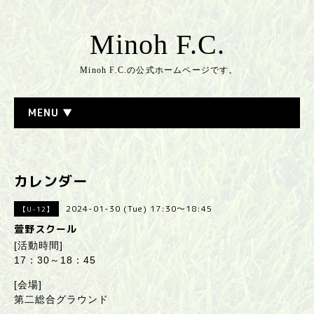
Minoh F.C.
Minoh F.C.の公式ホームページです。
MENU ▼
カレンダー
2024-01-30 (Tue) 17:30～18:45
【U-12】
萱野スクール
[活動時間]
17：30～18：45
[会場]
第二総合グラウンド