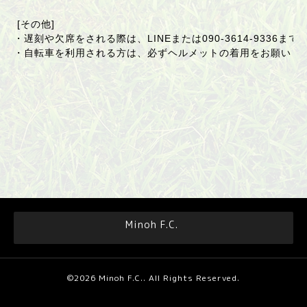
[その他]
・遅刻や欠席をされる際は、LINEまたは
090-3614-9336
まで
・自転車を利用される方は、必ずヘルメットの着用をお願いし
Minoh F.C.
©2026
Minoh F.C.
. All Rights Reserved.