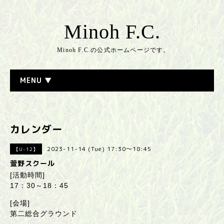
Minoh F.C.
Minoh F.C.の公式ホームページです。
MENU ▼
カレンダー
2023-11-14 (Tue) 17:30～18:45
【U-12】
萱野スクール
[活動時間]
17：30～18：45
[会場]
第二総合グラウンド