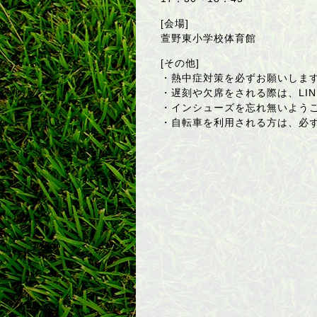
[会場]
萱野東小学校体育館
[その他]
・熱中症対策を必ずお願いしま
・遅刻や欠席をされる際は、LINE
・インシューズを忘れ無いよう
・自転車を利用される方は、必