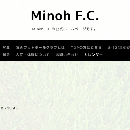
Minoh F.C.
Minoh F.C.の公式ホームページです。
写真
箕面フットボールクラブとは
TOPの方はこちら
U-12(年
料金
入団・体験について
お問い合わせ
カレンダー
:30～18:45