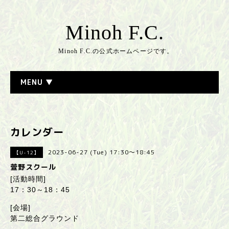
Minoh F.C.
Minoh F.C.の公式ホームページです。
MENU ▼
カレンダー
2023-06-27 (Tue) 17:30～18:45
【U-12】
萱野スクール
[活動時間]
17：30～18：45
[会場]
第二総合グラウンド