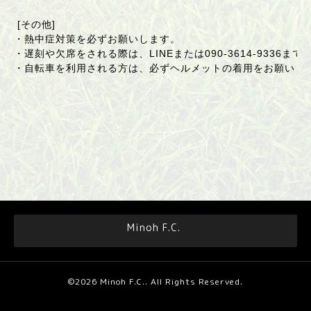
[その他]
・熱中症対策を必ずお願いします。
・遅刻や欠席をされる際は、LINEまたは
090-3614-9336
まで
・自転車を利用される方は、必ずヘルメットの着用をお願いし
Minoh F.C.
©2026
Minoh F.C.
. All Rights Reserved.