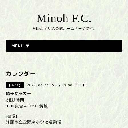
Minoh F.C.
Minoh F.C.の公式ホームページです。
MENU ▼
カレンダー
2023-03-11 (Sat) 09:00～10:15
【U-12】
親子サッカー
[活動時間]
9:00集合～10:15解散
[会場]
箕面市立萱野東小学校運動場