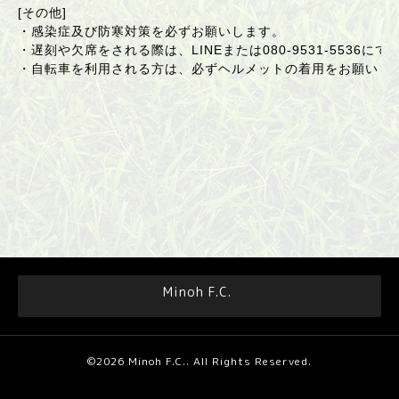
[その他]
・感染症及び防寒対策を必ずお願いします。
・遅刻や欠席をされる際は、LINEまたは
080-9531-5536
にて
・自転車を利用される方は、必ずヘルメットの着用をお願いし
Minoh F.C.
©2026
Minoh F.C.
. All Rights Reserved.