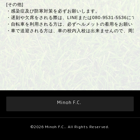
[その他]
・感染症及び防寒対策を必ずお願いします。
・遅刻や欠席をされる際は、LINEまたは
080-9531-5536
にて
・自転車を利用される方は、必ずヘルメットの着用をお願いし
・車で送迎される方は、車の校内入校は出来ませんので、周辺
Minoh F.C.
©2026
Minoh F.C.
. All Rights Reserved.