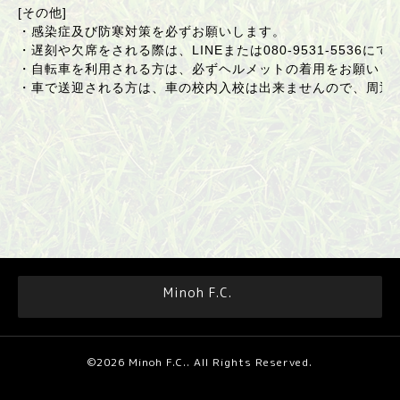
[その他]
・感染症及び防寒対策を必ずお願いします。
・遅刻や欠席をされる際は、LINEまたは
080-9531-5536
にて
・自転車を利用される方は、必ずヘルメットの着用をお願いし
・車で送迎される方は、車の校内入校は出来ませんので、周辺
Minoh F.C.
©2026
Minoh F.C.
. All Rights Reserved.