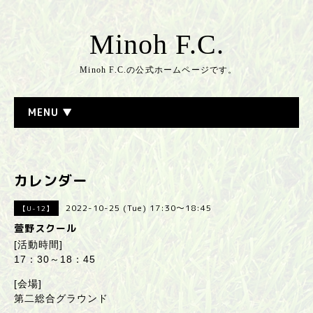
Minoh F.C.
Minoh F.C.の公式ホームページです。
MENU ▼
カレンダー
2022-10-25 (Tue) 17:30～18:45
【U-12】
萱野スクール
[活動時間]
17：30～18：45
[会場]
第二総合グラウンド