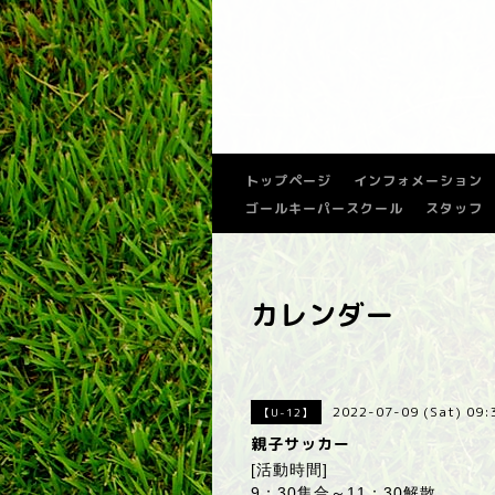
トップページ
インフォメーション
ゴールキーパースクール
スタッフ
カレンダー
2022-07-09 (Sat) 09
【U-12】
親子サッカー
[活動時間]
9：30集合～11：30解散