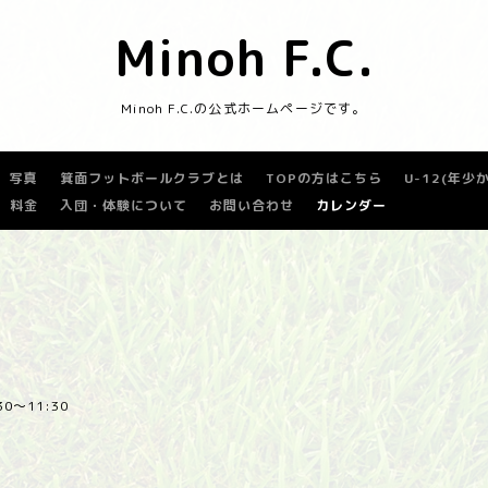
Minoh F.C.
Minoh F.C.の公式ホームページです。
写真
箕面フットボールクラブとは
TOPの方はこちら
U-12(年
料金
入団・体験について
お問い合わせ
カレンダー
:30～11:30