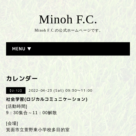
Minoh F.C.
Minoh F.C.の公式ホームページです。
MENU ▼
カレンダー
2022-04-23 (Sat) 09:30～11:00
【U-12】
社会学習(ロジカルコミュニケーション)
[活動時間]
9：30集合～11：00解散
[会場]
箕面市立萱野東小学校多目的室