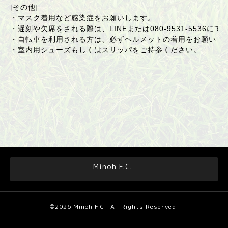
[その他]
・マスク着用など感染症をお願いします。
・遅刻や欠席をされる際は、LINEまたは
080-9531-5536
にて
・自転車を利用される方は、必ずヘルメットの着用をお願いし
・室内用シューズもしくはスリッパをご持参ください。
Minoh F.C.
©2026
Minoh F.C.
. All Rights Reserved.