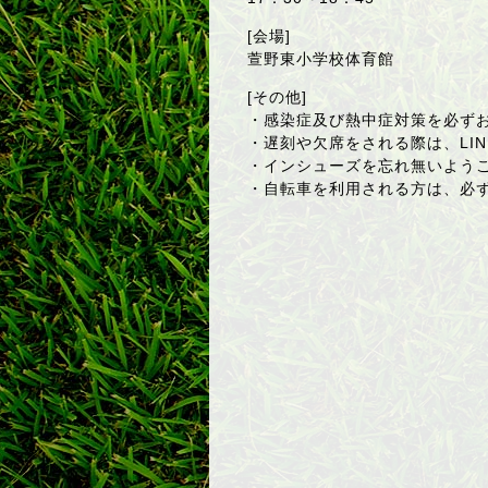
[会場]
萱野東小学校体育館
[その他]
・感染症及び熱中症対策を必ず
・遅刻や欠席をされる際は、LIN
・インシューズを忘れ無いよう
・自転車を利用される方は、必