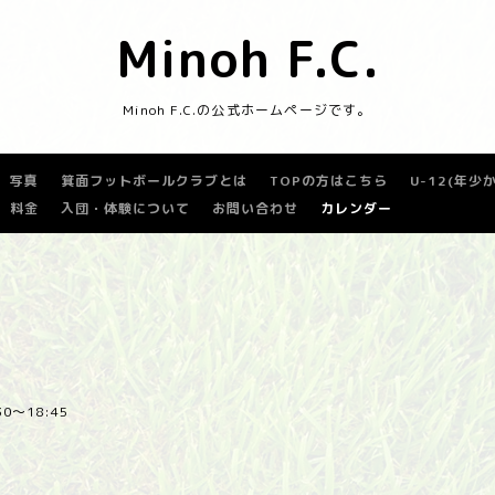
Minoh F.C.
Minoh F.C.の公式ホームページです。
写真
箕面フットボールクラブとは
TOPの方はこちら
U-12(年
料金
入団・体験について
お問い合わせ
カレンダー
:30～18:45