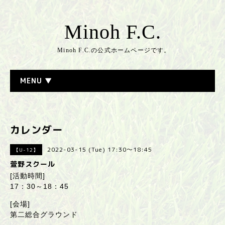
Minoh F.C.
Minoh F.C.の公式ホームページです。
MENU ▼
カレンダー
2022-03-15 (Tue) 17:30～18:45
【U-12】
萱野スクール
[活動時間]
17：30～18：45
[会場]
第二総合グラウンド