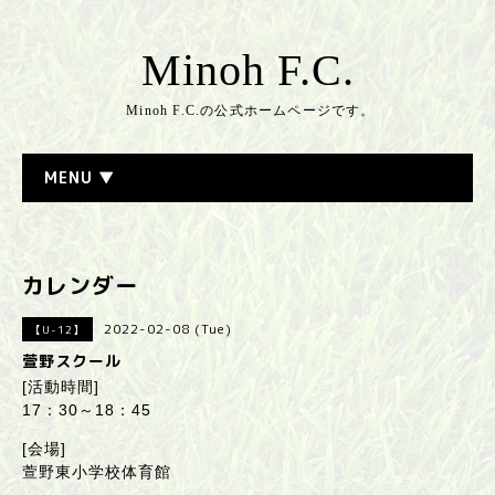
Minoh F.C.
Minoh F.C.の公式ホームページです。
MENU ▼
カレンダー
2022-02-08 (Tue)
【U-12】
萱野スクール
[活動時間]
17：30～18：45
[会場]
萱野東小学校体育館