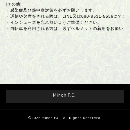
[その他]
・感染症及び熱中症対策を必ずお願いします。
・遅刻や欠席をされる際は、LINE又は
080-9531-5536
にてご
・インシューズを忘れ無いようご準備ください。
・自転車を利用される方は、必ずヘルメットの着用をお願いし
Minoh F.C.
©2026
Minoh F.C.
. All Rights Reserved.