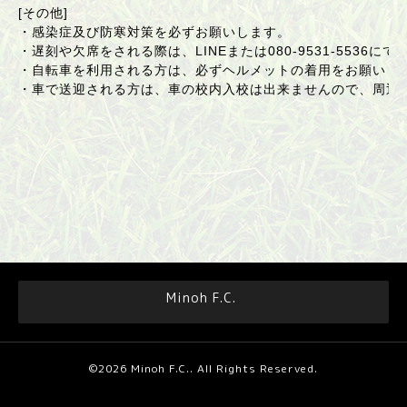
[その他]
・感染症及び防寒対策を必ずお願いします。
・遅刻や欠席をされる際は、LINEまたは
080-9531-5536
にて
・自転車を利用される方は、必ずヘルメットの着用をお願いし
・車で送迎される方は、車の校内入校は出来ませんので、周辺
Minoh F.C.
©2026
Minoh F.C.
. All Rights Reserved.